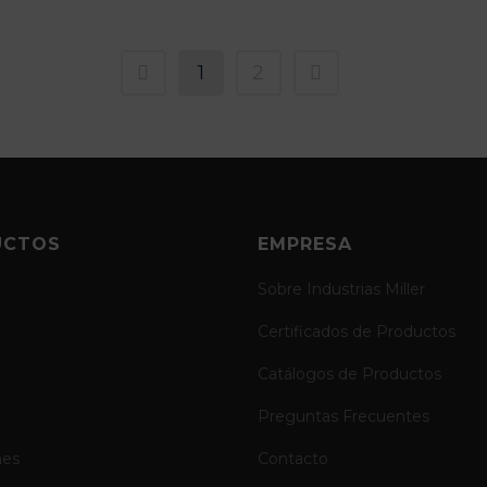
1
2
UCTOS
EMPRESA
Sobre Industrias Miller
Certificados de Productos
Catálogos de Productos
Preguntas Frecuentes
nes
Contacto