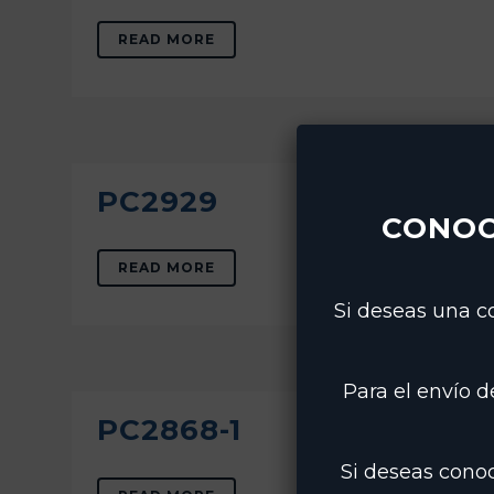
READ MORE
PC2929
CONOC
READ MORE
Si deseas una co
Para el envío 
PC2868-1
Si deseas cono