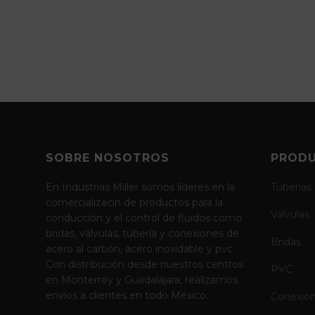
SOBRE NOSOTROS
PROD
En Industrias Miller somos líderes en la
Tuberías
comercializacin de productos para la
Válvulas
conducción y el control de fluidos como
bridas, válvulas, tubería y conexiones de
Bridas
acero al carbón, acero inoxidable y pvc.
Con distribución desde nuestros centros
PVC
en Monterrey y Guadalajara, realizamos
envíos a clientes en todo México.
Conexio