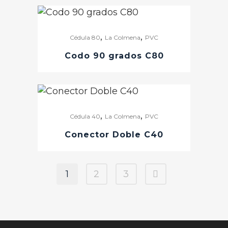
,
,
Cédula 80
La Colmena
PVC
Codo 90 grados C80
,
,
Cédula 40
La Colmena
PVC
Conector Doble C40
1
2
3