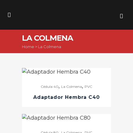
LA COLMENA
Home
>
La Colmena
,
,
Cédula 40
La Colmena
PVC
Adaptador Hembra C40
,
,
Cédula 80
La Colmena
PVC