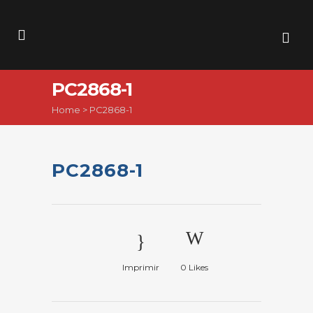
PC2868-1
Home
>
PC2868-1
PC2868-1
Imprimir
0
Likes