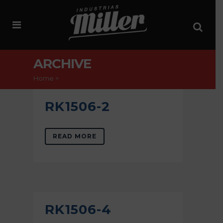
ARCHIVE
Home
>
RK1506-2
READ MORE
RK1506-4