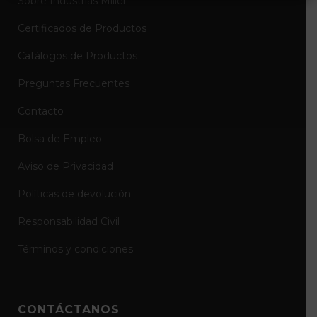
Sobre Industrias Miller
Certificados de Productos
Catálogos de Productos
Preguntas Frecuentes
Contacto
Bolsa de Empleo
Aviso de Privacidad
Políticas de devolución
Responsabilidad Civil
Términos y condiciones
CONTÁCTANOS