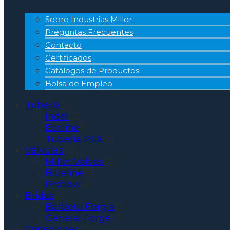
Sobre Industrias Miller
Preguntas Frecuentes
Contacto
Certificados
Catálogos de Productos
Bolsa de Empleo
Tubería
Indel
Ecoline
Tubería PEX
Válvulas
Miller Valves
Blueline
Proflow
Bridas
Barbetti Forgia
General Forge
Conexiones