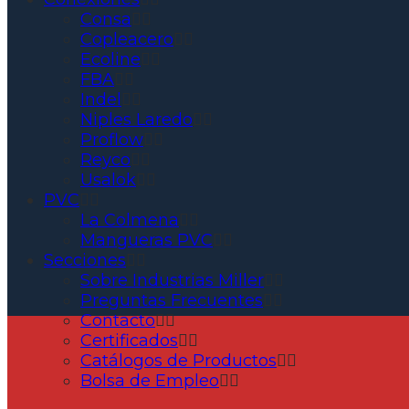
Consa
Copleacero
Ecoline
FBA
Indel
Niples Laredo
Proflow
Reyco
Usalok
PVC
La Colmena
Mangueras PVC
Secciones
Sobre Industrias Miller
Preguntas Frecuentes
Contacto
Certificados
Catálogos de Productos
Bolsa de Empleo