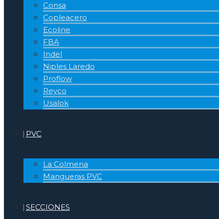
Consa
Copleacero
Ecoline
FBA
Indel
Niples Laredo
Proflow
Reyco
Usalok
PVC
La Colmena
Mangueras PVC
SECCIONES