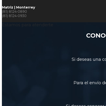
Matriz | Monterrey
(81) 8124-0890
(81) 8124-0930
Estamos para atenderte
CONO
Si deseas una co
Para el envío 