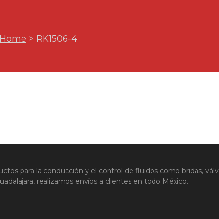
Home
>
RK1506-4
uctos para la conducción y el control de fluidos como bridas, válv
adalajara, realizamos envíos a clientes en todo México.