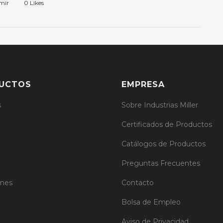
mir
0
Likes
UCTOS
EMPRESA
s
Sobre Industrias Miller
Certificados de Productos
Catálogos de Productos
Preguntas Frecuentes
ones
Contacto
Bolsa de Empleo
Aviso de Privacidad