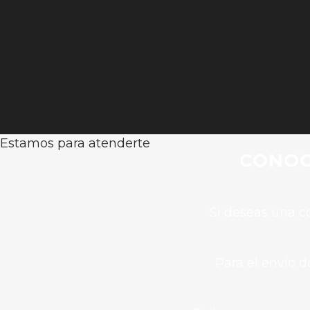
Estamos para atenderte
CONOC
Si deseas una co
Para el envío 