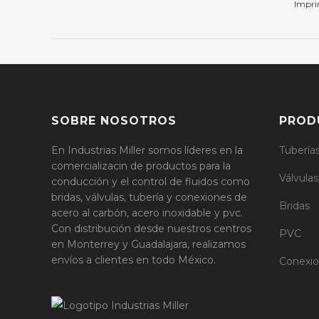
Impri
SOBRE NOSOTROS
PROD
En Industrias Miller somos líderes en la
Tubería
comercializacin de productos para la
Válvulas
conducción y el control de fluidos como
bridas, válvulas, tubería y conexiones de
Bridas
acero al carbón, acero inoxidable y pvc.
Con distribución desde nuestros centros
PVC
en Monterrey y Guadalajara, realizamos
envíos a clientes en todo México.
Conexi