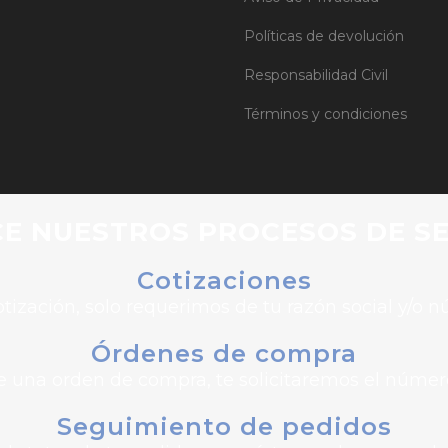
Políticas de devolución
Responsabilidad Civil
Términos y condiciones
E NUESTROS PROCESOS DE SE
Cotizaciones
tización, solo requerimos de tu razón social y/o 
Órdenes de compra
de una orden de compra, te solicitaremos el número
Seguimiento de pedidos