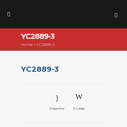
YC2889-3
Home
>
YC2889-3
YC2889-3
Imprimir
0
Likes