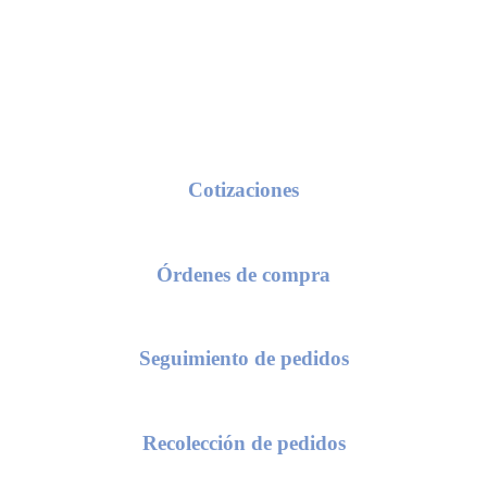
Conoce nuestros procesos de servicio
Cotizaciones
seas una cotización, solo requerimos de tu razón social y/o número de c
Órdenes de compra
 el envío de una orden de compra, te solicitaremos el número de cotiza
Seguimiento de pedidos
as conocer el status de tu pedido, compártenos el numero de tu orden d
Recolección de pedidos
nta está lista para recoger en CDIS, solo nos proporcionas el número de