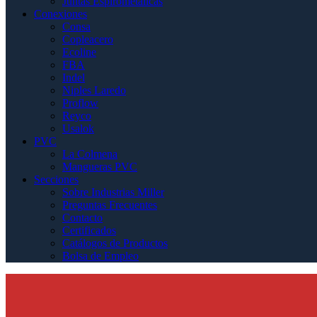
Juntas Espirometálicas
Conexiones
Consa
Copleacero
Ecoline
FBA
Indel
Niples Laredo
Proflow
Reyco
Usalok
PVC
La Colmena
Mangueras PVC
Secciones
Sobre Industrias Miller
Preguntas Frecuentes
Contacto
Certificados
Catálogos de Productos
Bolsa de Empleo