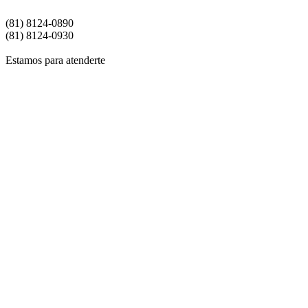
Matriz | Monterrey
(81) 8124-0890
(81) 8124-0930
Estamos para atenderte
Si de
Para
Si dese
Para saber si tu orden de ve