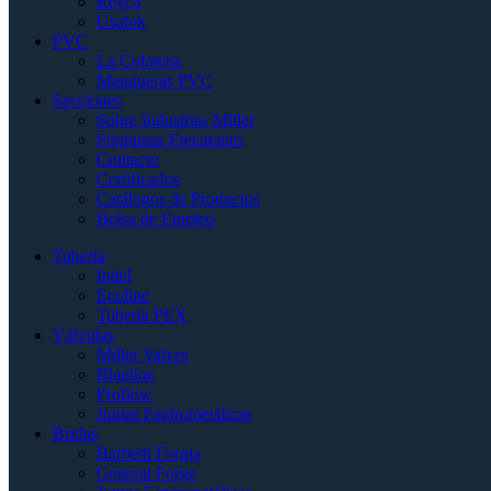
Reyco
Usalok
PVC
La Colmena
Mangueras PVC
Secciones
Sobre Industrias Miller
Preguntas Frecuentes
Contacto
Certificados
Catálogos de Productos
Bolsa de Empleo
Tubería
Indel
Ecoline
Tubería PEX
Válvulas
Miller Valves
Blueline
Proflow
Juntas Espirometálicas
Bridas
Barbetti Forgia
General Forge