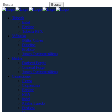
Tubería
Indel
Ecoline
Tubería PEX
Válvulas
Miller Valves
Blueline
Proflow
Juntas Espirometálicas
Bridas
Barbetti Forgia
General Forge
Juntas Espirometálicas
Conexiones
Consa
Copleacero
Ecoline
FBA
Indel
Niples Laredo
Proflow