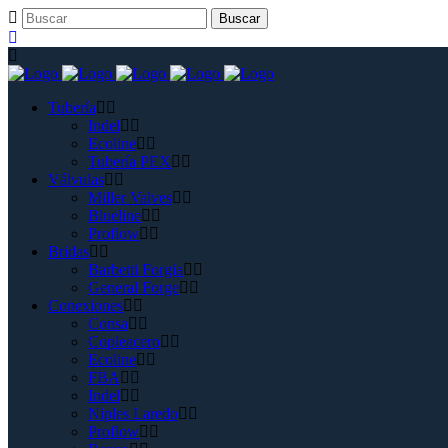
Tubería
Indel
Ecoline
Tubería PEX
Válvulas
Miller Valves
Blueline
Proflow
Bridas
Barbetti Forgia
General Forge
Conexiones
Consa
Copleacero
Ecoline
FBA
Indel
Niples Laredo
Proflow