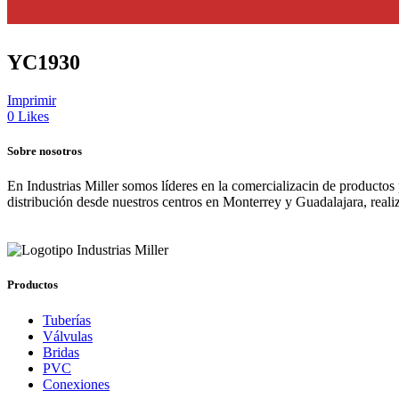
YC1930
Imprimir
0
Likes
Sobre nosotros
En Industrias Miller somos líderes en la comercializacin de productos
distribución desde nuestros centros en Monterrey y Guadalajara, real
Productos
Tuberías
Válvulas
Bridas
PVC
Conexiones