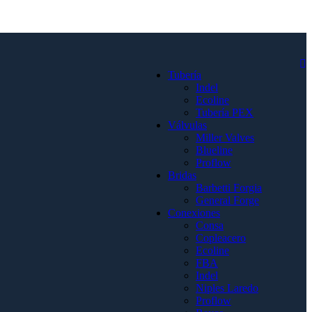
Tubería
Indel
Ecoline
Tubería PEX
Válvulas
Miller Valves
Blueline
Proflow
Bridas
Barbetti Forgia
General Forge
Conexiones
Consa
Copleacero
Ecoline
FBA
Indel
Niples Laredo
Proflow