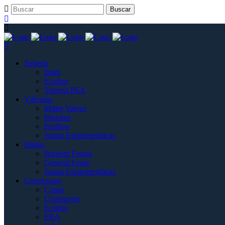
Tubería
Indel
Ecoline
Tubería PEX
Válvulas
Miller Valves
Blueline
Proflow
Juntas Espirometálicas
Bridas
Barbetti Forgia
General Forge
Juntas Espirometálicas
Conexiones
Consa
Copleacero
Ecoline
FBA