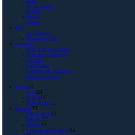
Indel
Niples Laredo
Proflow
Reyco
Usalok
PVC
La Colmena
Mangueras PVC
Secciones
Sobre Industrias Miller
Preguntas Frecuentes
Contacto
Certificados
Catálogos de Productos
Bolsa de Empleo
Tubería
Indel
Ecoline
Tubería PEX
Válvulas
Miller Valves
Blueline
Proflow
Juntas Espirometálicas