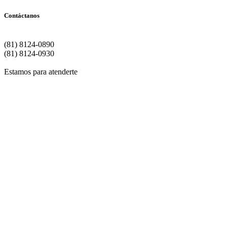
Contáctanos
Matriz | Monterrey
(81) 8124-0890
(81) 8124-0930
Estamos para atenderte
Si de
Para
Si dese