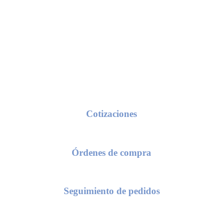
Conoce nuestros procesos de servicio
Cotizaciones
seas una cotización, solo requerimos de tu razón social y/o número de c
Órdenes de compra
 el envío de una orden de compra, te solicitaremos el número de cotiza
Seguimiento de pedidos
as conocer el status de tu pedido, compártenos el numero de tu orden d