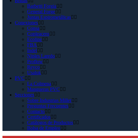
Bridas
Barbetti Forgia
General Forge
Juntas Espirometálicas
Conexiones
Consa
Copleacero
Ecoline
FBA
Indel
Niples Laredo
Proflow
Reyco
Usalok
PVC
La Colmena
Mangueras PVC
Secciones
Sobre Industrias Miller
Preguntas Frecuentes
Contacto
Certificados
Catálogos de Productos
Bolsa de Empleo