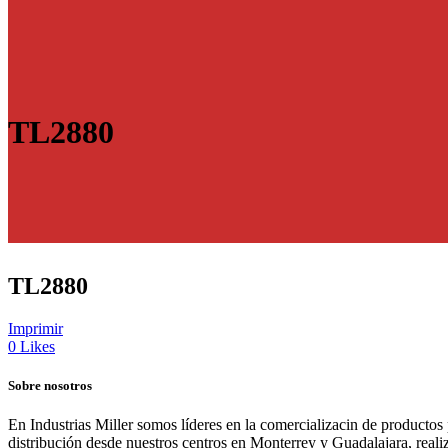
TL2880
TL2880
Imprimir
0
Likes
Sobre nosotros
En Industrias Miller somos líderes en la comercializacin de productos
distribución desde nuestros centros en Monterrey y Guadalajara, real