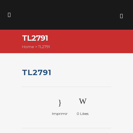
TL2791
Home
>
TL2791
TL2791
Imprimir
0
Likes