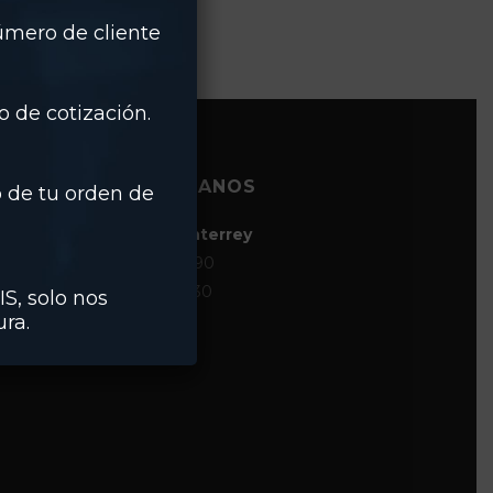
número de cliente
 de cotización.
CONTÁCTANOS
 de tu orden de
Matriz | Monterrey
(81) 8124-0890
(81) 8124-0930
IS, solo nos
ra.