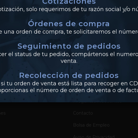
Cotizaciones
ir
0
Likes
tización, solo requerimos de tu razón social y/o 
Órdenes de compra
de una orden de compra, te solicitaremos el número
Seguimiento de pedidos
UCTOS
EMPRESA
cer el status de tu pedido, compártenos el numero
venta.
Sobre Industrias Miller
Recolección de pedidos
Certificados de Productos
si tu orden de venta está lista para recoger en CD
Catálogos de Productos
oporcionas el número de orden de venta o de factu
Preguntas Frecuentes
nes
Contacto
Bolsa de Empleo
Aviso de Privacidad