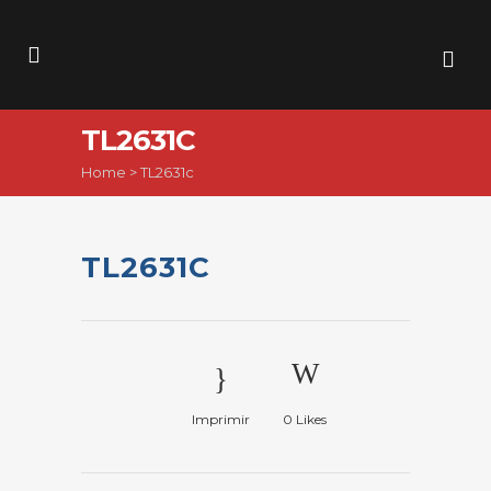
TL2631C
Home
>
TL2631c
TL2631C
Imprimir
0
Likes