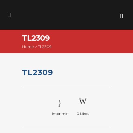
TL2309
Home
>
TL2309
TL2309
Imprimir
0
Likes