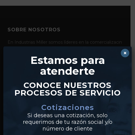
SOBRE NOSOTROS
En Industrias Miller somos líderes en la comercializacin
de productos para la conducción y el control de fluidos
×
como bridas, válvulas, tubería y conexiones de acero al
Estamos para
carbón, acero inoxidable y pvc. Con distribución desde
atenderte
nuestros centros en Monterrey y Guadalajara,
realizamos envíos a clientes en todo México.
CONOCE NUESTROS
PROCESOS DE SERVICIO
Cotizaciones
Si deseas una cotización, solo
requerimos de tu razón social y/o
número de cliente
PRODUCTOS