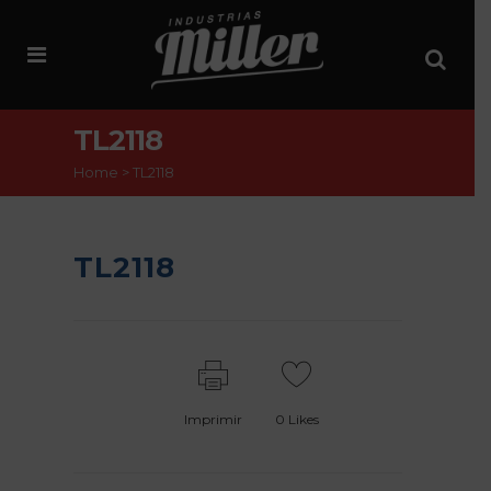
TL2118
Home
>
TL2118
TL2118
Imprimir
0
Likes