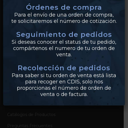
Órdenes de compra
Tuberías
Para el envío de una orden de compra,
te solicitaremos el número de cotización.
Válvulas
Seguimiento de pedidos
Bridas
Si deseas conocer el status de tu pedido,
PVC
compártenos el numero de tu orden de
venta.
Conexiones
Recolección de pedidos
Para saber si tu orden de venta está lista
EMPRESA
para recoger en CDIS, solo nos
proporcionas el número de orden de
Sobre Industrias Miller
venta o de factura.
Certificados de Productos
Catálogos de Productos
Preguntas Frecuentes