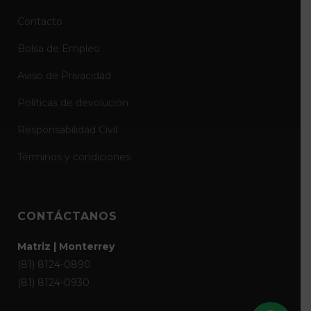
Contacto
Bolsa de Empleo
Aviso de Privacidad
Políticas de devolución
Responsabilidad Civil
Términos y condiciones
CONTÁCTANOS
Matriz | Monterrey
(81) 8124-0890
(81) 8124-0930