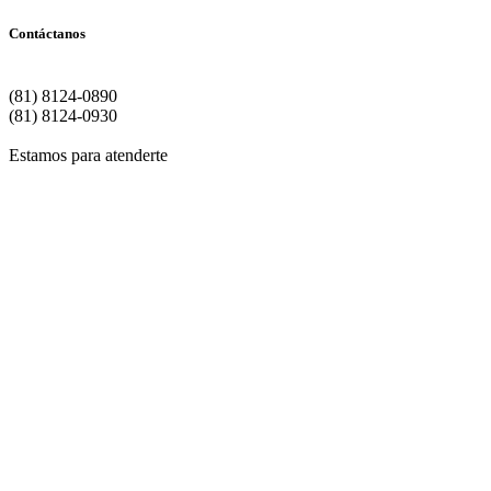
Contáctanos
Matriz | Monterrey
(81) 8124-0890
(81) 8124-0930
Estamos para atenderte
Si de
Para
Si dese