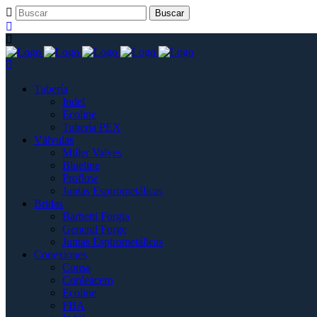
Tubería
Indel
Ecoline
Tubería PEX
Válvulas
Miller Valves
Blueline
Proflow
Juntas Espirometálicas
Bridas
Barbetti Forgia
General Forge
Juntas Espirometálicas
Conexiones
Consa
Copleacero
Ecoline
FBA