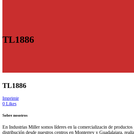
TL1886
TL1886
Imprimir
0
Likes
Sobre nosotros
En Industrias Miller somos líderes en la comercializacin de productos
distribución desde nuestros centros en Monterrey y Guadalajara, real