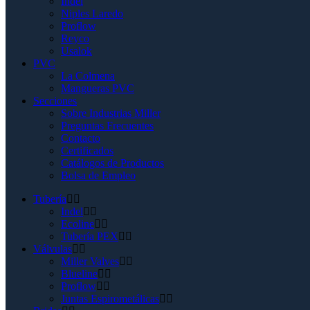
Indel
Niples Laredo
Proflow
Reyco
Usalok
PVC
La Colmena
Mangueras PVC
Secciones
Sobre Industrias Miller
Preguntas Frecuentes
Contacto
Certificados
Catálogos de Productos
Bolsa de Empleo
Tubería
Indel
Ecoline
Tubería PEX
Válvulas
Miller Valves
Blueline
Proflow
Juntas Espirometálicas