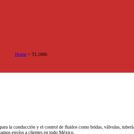
Home
>
TL1886
 para la conducción y el control de fluidos como bridas, válvulas, tuber
izamos envíos a clientes en todo México.