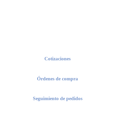
Conoce nuestros procesos de servicio
Cotizaciones
seas una cotización, solo requerimos de tu razón social y/o número de c
Órdenes de compra
 el envío de una orden de compra, te solicitaremos el número de cotiza
Seguimiento de pedidos
as conocer el status de tu pedido, compártenos el numero de tu orden d