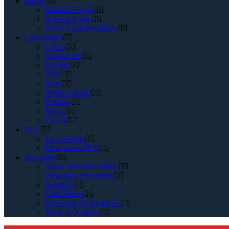
Bridas
Barbetti Forgia
General Forge
Juntas Espirometálicas
Conexiones
Consa
Copleacero
Ecoline
FBA
Indel
Niples Laredo
Proflow
Reyco
Usalok
PVC
La Colmena
Mangueras PVC
Secciones
Sobre Industrias Miller
Preguntas Frecuentes
Contacto
Certificados
Catálogos de Productos
Bolsa de Empleo