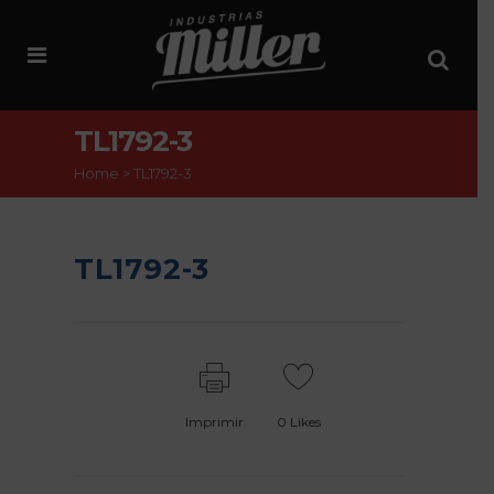
TL1792-3
Home
>
TL1792-3
TL1792-3
Imprimir
0
Likes