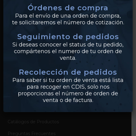
Órdenes de compra
Tuberías
Para el envío de una orden de compra,
te solicitaremos el número de cotización.
Válvulas
Seguimiento de pedidos
Bridas
Si deseas conocer el status de tu pedido,
PVC
compártenos el numero de tu orden de
venta.
Conexiones
Recolección de pedidos
Para saber si tu orden de venta está lista
EMPRESA
para recoger en CDIS, solo nos
proporcionas el número de orden de
Sobre Industrias Miller
venta o de factura.
Certificados de Productos
Catálogos de Productos
Preguntas Frecuentes