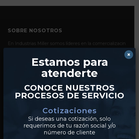
SOBRE NOSOTROS
En Industrias Miller somos líderes en la comercializacin
de productos para la conducción y el control de fluidos
×
como bridas, válvulas, tubería y conexiones de acero al
Estamos para
carbón, acero inoxidable y pvc. Con distribución desde
atenderte
nuestros centros en Monterrey y Guadalajara,
realizamos envíos a clientes en todo México.
CONOCE NUESTROS
PROCESOS DE SERVICIO
Cotizaciones
Si deseas una cotización, solo
requerimos de tu razón social y/o
número de cliente
PRODUCTOS