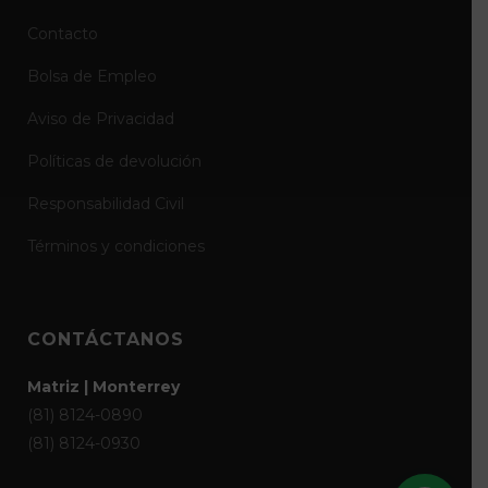
Contacto
Bolsa de Empleo
Aviso de Privacidad
Políticas de devolución
Responsabilidad Civil
Términos y condiciones
CONTÁCTANOS
Matriz | Monterrey
(81) 8124-0890
(81) 8124-0930