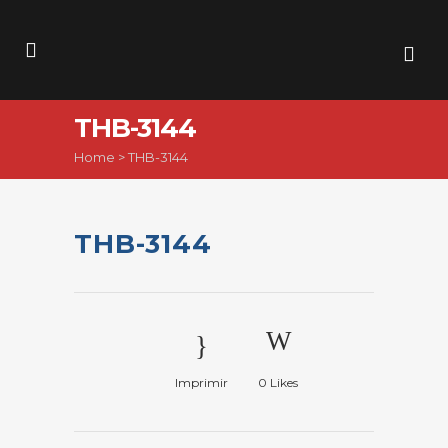
THB-3144
Home
>
THB-3144
THB-3144
Imprimir
0
Likes