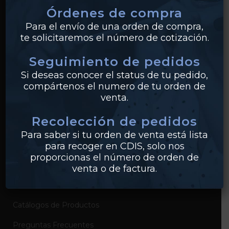
Órdenes de compra
Tuberías
Para el envío de una orden de compra,
te solicitaremos el número de cotización.
Válvulas
Seguimiento de pedidos
Bridas
Si deseas conocer el status de tu pedido,
PVC
compártenos el numero de tu orden de
venta.
Conexiones
Recolección de pedidos
Para saber si tu orden de venta está lista
EMPRESA
para recoger en CDIS, solo nos
proporcionas el número de orden de
Sobre Industrias Miller
venta o de factura.
Certificados de Productos
Catálogos de Productos
Preguntas Frecuentes