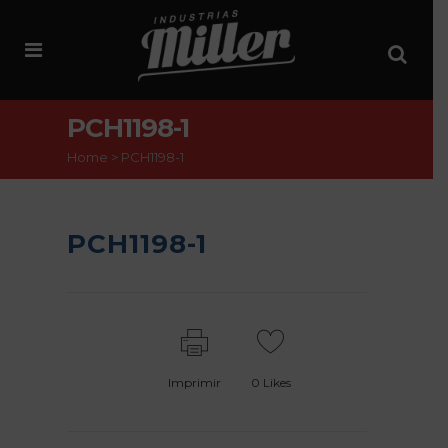
PCH1198-1
Home
>
PCH1198-1
PCH1198-1
Imprimir
0
Likes