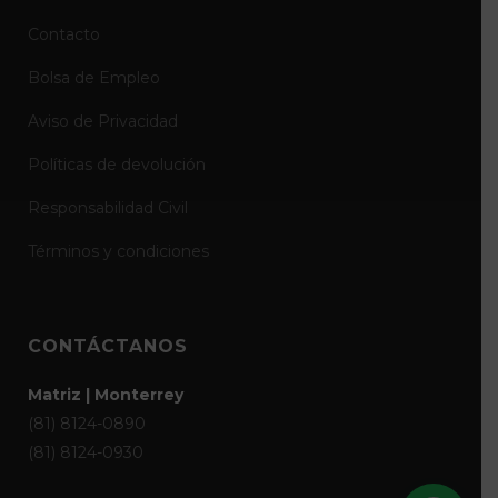
Contacto
Bolsa de Empleo
Aviso de Privacidad
Políticas de devolución
Responsabilidad Civil
Términos y condiciones
CONTÁCTANOS
Matriz | Monterrey
(81) 8124-0890
(81) 8124-0930