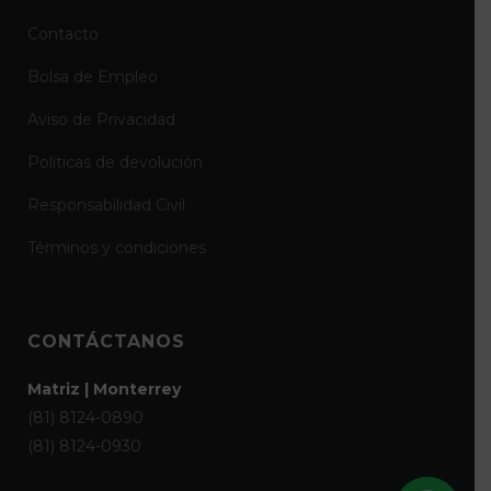
Contacto
Bolsa de Empleo
Aviso de Privacidad
Políticas de devolución
Responsabilidad Civil
Términos y condiciones
CONTÁCTANOS
Matriz | Monterrey
(81) 8124-0890
(81) 8124-0930