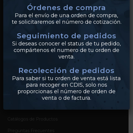
Órdenes de compra
Tuberías
Para el envío de una orden de compra,
te solicitaremos el número de cotización.
Válvulas
Seguimiento de pedidos
Bridas
Si deseas conocer el status de tu pedido,
PVC
compártenos el numero de tu orden de
venta.
Conexiones
Recolección de pedidos
Para saber si tu orden de venta está lista
EMPRESA
para recoger en CDIS, solo nos
proporcionas el número de orden de
Sobre Industrias Miller
venta o de factura.
Certificados de Productos
Catálogos de Productos
Preguntas Frecuentes