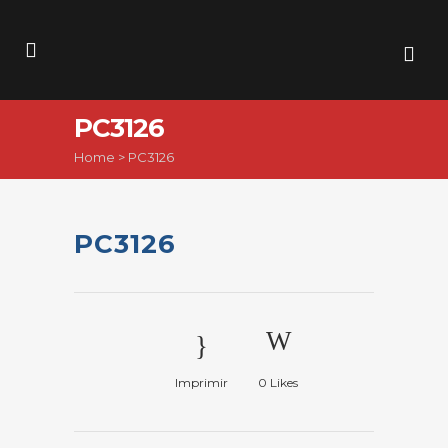
PC3126
Home
>
PC3126
PC3126
Imprimir
0
Likes