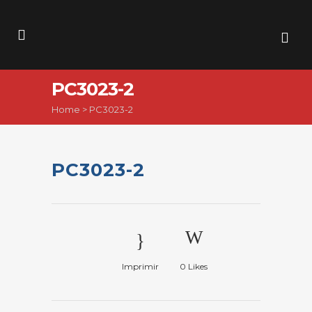
PC3023-2
Home
>
PC3023-2
PC3023-2
Imprimir
0
Likes