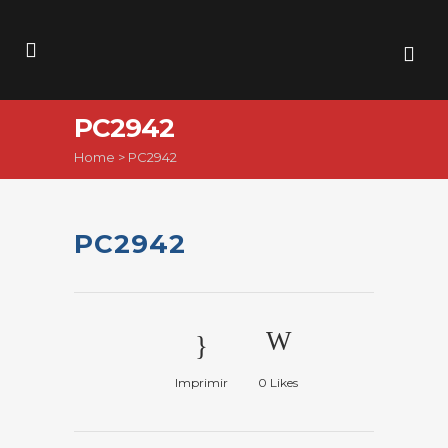
PC2942
Home
>
PC2942
PC2942
Imprimir
0
Likes