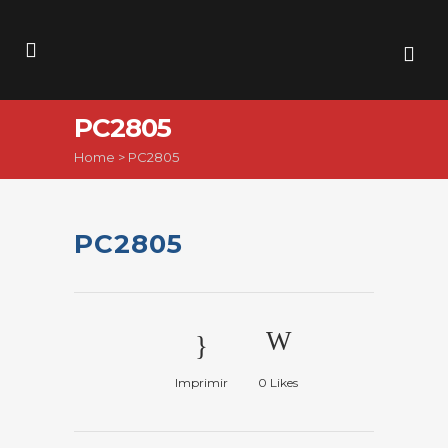
PC2805
Home
>
PC2805
PC2805
Imprimir
0
Likes