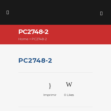
PC2748-2
Home
>
PC2748-2
PC2748-2
Imprimir
0
Likes