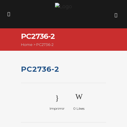
PC2736-2
Home
>
PC2736-2
PC2736-2
Imprimir
0
Likes