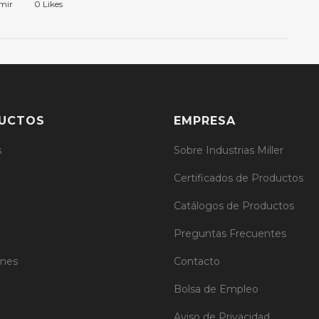
mir
0
Likes
UCTOS
EMPRESA
s
Sobre Industrias Miller
Certificados de Productos
Catálogos de Productos
Preguntas Frecuentes
ones
Contacto
Bolsa de Empleo
Aviso de Privacidad