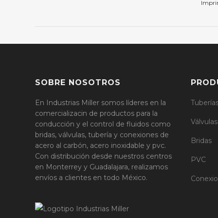
Impri
SOBRE NOSOTROS
PROD
En Industrias Miller somos líderes en la
Tubería
comercializacin de productos para la
Válvulas
conducción y el control de fluidos como
bridas, válvulas, tubería y conexiones de
Bridas
acero al carbón, acero inoxidable y pvc.
Con distribución desde nuestros centros
PVC
en Monterrey y Guadalajara, realizamos
envíos a clientes en todo México.
Conexi