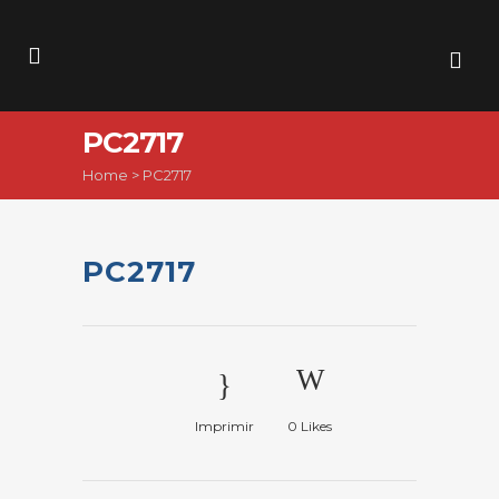
PC2717
Home
>
PC2717
PC2717
Imprimir
0
Likes