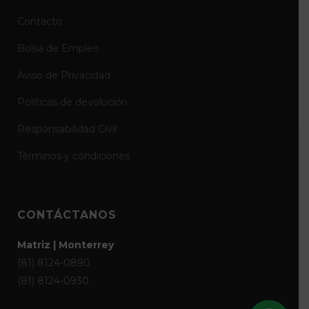
Contacto
Bolsa de Empleo
Aviso de Privacidad
Políticas de devolución
Responsabilidad Civil
Términos y condiciones
CONTÁCTANOS
Matriz | Monterrey
(81) 8124-0890
(81) 8124-0930