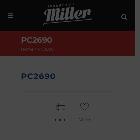
PC2690
Home
>
PC2690
PC2690
Imprimir
0
Likes