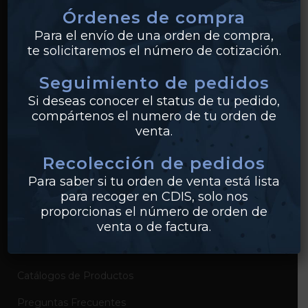
Órdenes de compra
Tuberías
Para el envío de una orden de compra,
te solicitaremos el número de cotización.
Válvulas
Seguimiento de pedidos
Bridas
Si deseas conocer el status de tu pedido,
PVC
compártenos el numero de tu orden de
venta.
Conexiones
Recolección de pedidos
Para saber si tu orden de venta está lista
EMPRESA
para recoger en CDIS, solo nos
proporcionas el número de orden de
Sobre Industrias Miller
venta o de factura.
Certificados de Productos
Catálogos de Productos
Preguntas Frecuentes