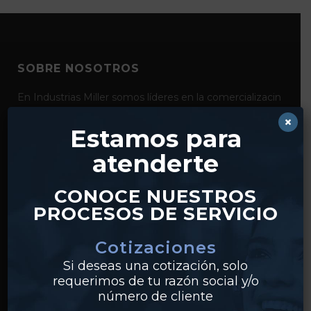
SOBRE NOSOTROS
En Industrias Miller somos líderes en la comercializacin
de productos para la conducción y el control de fluidos
×
como bridas, válvulas, tubería y conexiones de acero al
Estamos para
carbón, acero inoxidable y pvc. Con distribución desde
atenderte
nuestros centros en Monterrey y Guadalajara,
realizamos envíos a clientes en todo México.
CONOCE NUESTROS
PROCESOS DE SERVICIO
Cotizaciones
Si deseas una cotización, solo
requerimos de tu razón social y/o
número de cliente
PRODUCTOS