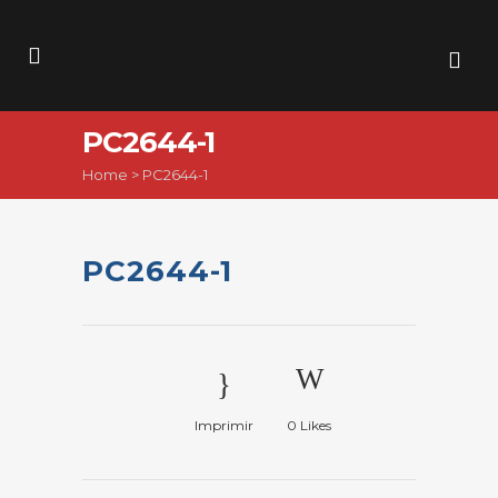
PC2644-1
Home
>
PC2644-1
PC2644-1
Imprimir
0
Likes