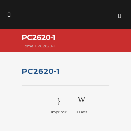
PC2620-1
Home
>
PC2620-1
PC2620-1
Imprimir
0
Likes