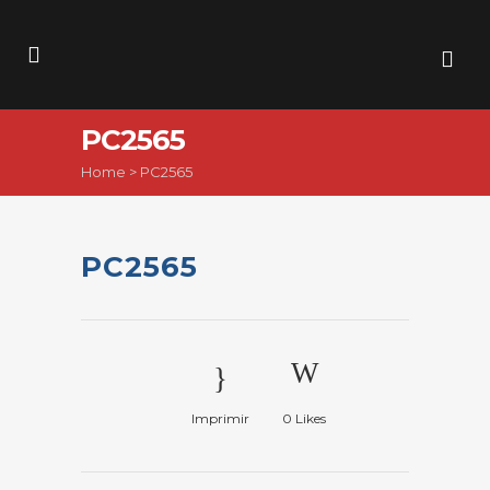
PC2565
Home
>
PC2565
PC2565
Imprimir
0
Likes