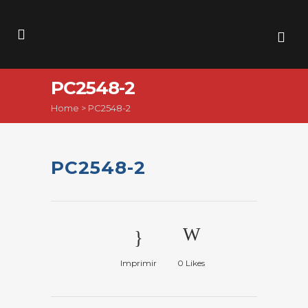
PC2548-2
Home
>
PC2548-2
PC2548-2
Imprimir
0
Likes