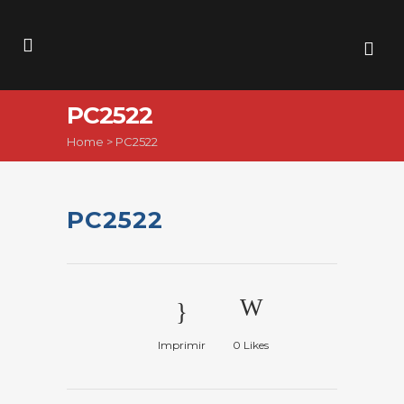
PC2522
Home
>
PC2522
PC2522
Imprimir
0
Likes