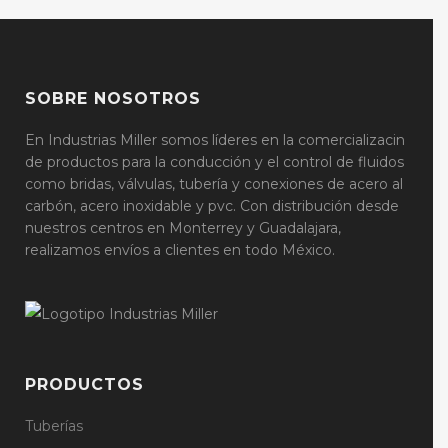
compártenos el numero de tu orden de
venta.
Recolección de pedidos
SOBRE NOSOTROS
Para saber si tu orden de venta está lista
para recoger en CDIS, solo nos
En Industrias Miller somos líderes en la comercializacin
proporcionas el número de orden de
de productos para la conducción y el control de fluidos
venta o de factura.
como bridas, válvulas, tubería y conexiones de acero al
carbón, acero inoxidable y pvc. Con distribución desde
nuestros centros en Monterrey y Guadalajara,
realizamos envíos a clientes en todo México.
PRODUCTOS
Tuberías