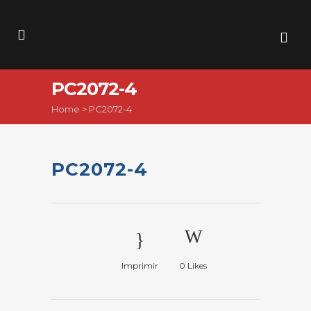
PC2072-4
Home
>
PC2072-4
PC2072-4
Imprimir
0
Likes