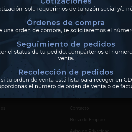
Cotizaciones
ir
0
Likes
tización, solo requerimos de tu razón social y/o 
Órdenes de compra
de una orden de compra, te solicitaremos el número
Seguimiento de pedidos
UCTOS
EMPRESA
cer el status de tu pedido, compártenos el numero
venta.
Sobre Industrias Miller
Recolección de pedidos
Certificados de Productos
si tu orden de venta está lista para recoger en CD
Catálogos de Productos
oporcionas el número de orden de venta o de factu
Preguntas Frecuentes
nes
Contacto
Bolsa de Empleo
Aviso de Privacidad