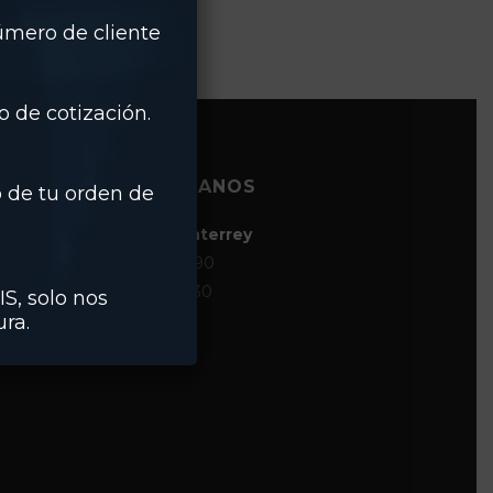
número de cliente
 de cotización.
CONTÁCTANOS
 de tu orden de
Matriz | Monterrey
(81) 8124-0890
(81) 8124-0930
IS, solo nos
ra.