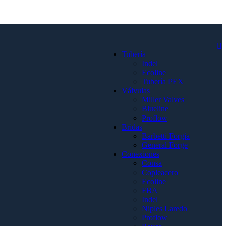
Tubería
Indel
Ecoline
Tubería PEX
Válvulas
Miller Valves
Blueline
Proflow
Bridas
Barbetti Forgia
General Forge
Conexiones
Consa
Copleacero
Ecoline
FBA
Indel
Niples Laredo
Proflow