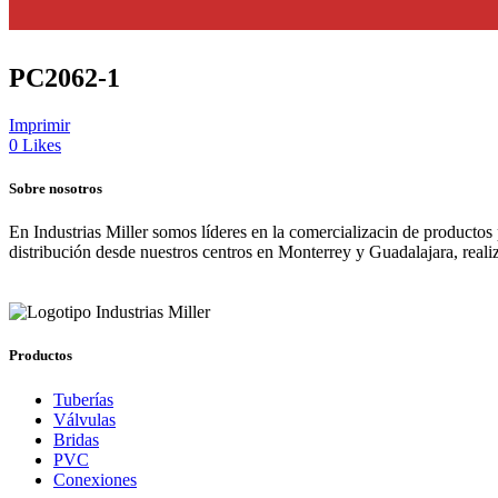
PC2062-1
Imprimir
0
Likes
Sobre nosotros
En Industrias Miller somos líderes en la comercializacin de productos
distribución desde nuestros centros en Monterrey y Guadalajara, real
Productos
Tuberías
Válvulas
Bridas
PVC
Conexiones