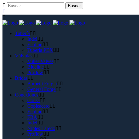
Tubería
Indel
Ecoline
Tubería PEX
Válvulas
Miller Valves
Blueline
Proflow
Bridas
Barbetti Forgia
General Forge
Conexiones
Consa
Copleacero
Ecoline
FBA
Indel
Niples Laredo
Proflow