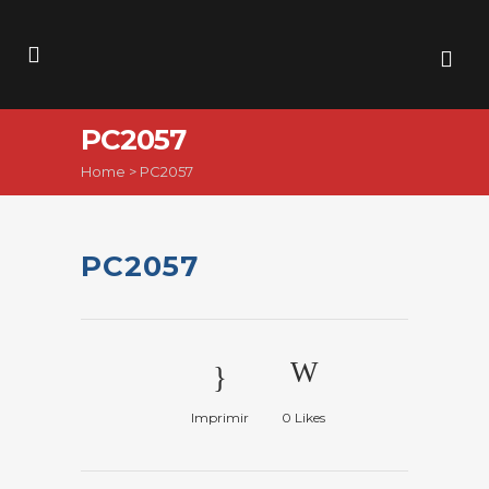
PC2057
Home
>
PC2057
PC2057
Imprimir
0
Likes