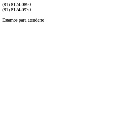
(81) 8124-0890
(81) 8124-0930
Estamos para atenderte
Si de
Para
Si dese
Para saber si tu orden de ve