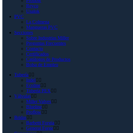
Proflow
Reyco
Usalok
PVC
La Colmena
Mangueras PVC
Secciones
Sobre Industrias Miller
Preguntas Frecuentes
Contacto
Certificados
Catálogos de Productos
Bolsa de Empleo
Tubería
Indel
Ecoline
Tubería PEX
Válvulas
Miller Valves
Blueline
Proflow
Bridas
Barbetti Forgia
General Forge