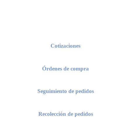
Conoce nuestros procesos de servicio
Cotizaciones
seas una cotización, solo requerimos de tu razón social y/o número de c
Órdenes de compra
 el envío de una orden de compra, te solicitaremos el número de cotiza
Seguimiento de pedidos
as conocer el status de tu pedido, compártenos el numero de tu orden d
Recolección de pedidos
nta está lista para recoger en CDIS, solo nos proporcionas el número de