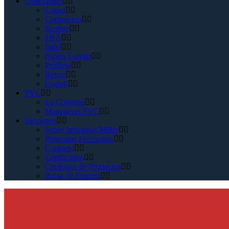
Conexiones
Consa
Copleacero
Ecoline
FBA
Indel
Niples Laredo
Proflow
Reyco
Usalok
PVC
La Colmena
Mangueras PVC
Secciones
Sobre Industrias Miller
Preguntas Frecuentes
Contacto
Certificados
Catálogos de Productos
Bolsa de Empleo