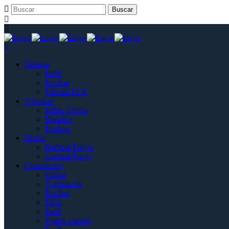
Tubería
Indel
Ecoline
Tubería PEX
Válvulas
Miller Valves
Blueline
Proflow
Bridas
Barbetti Forgia
General Forge
Conexiones
Consa
Copleacero
Ecoline
FBA
Indel
Niples Laredo