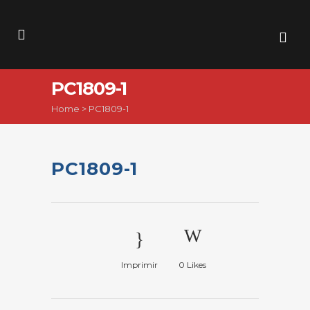
PC1809-1
Home
>
PC1809-1
PC1809-1
Imprimir
0
Likes