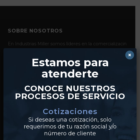
SOBRE NOSOTROS
En Industrias Miller somos líderes en la comercializacin
de productos para la conducción y el control de fluidos
×
como bridas, válvulas, tubería y conexiones de acero al
Estamos para
carbón, acero inoxidable y pvc. Con distribución desde
atenderte
nuestros centros en Monterrey y Guadalajara,
realizamos envíos a clientes en todo México.
CONOCE NUESTROS
PROCESOS DE SERVICIO
Cotizaciones
Si deseas una cotización, solo
requerimos de tu razón social y/o
número de cliente
PRODUCTOS