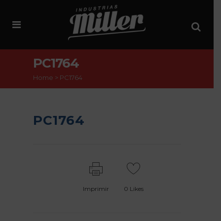
PC1764
Home
>
PC1764
PC1764
Imprimir
0
Likes