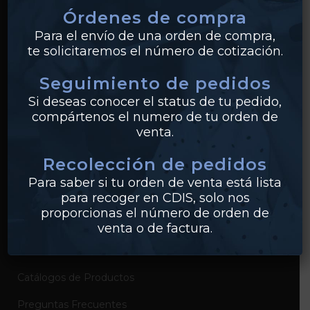
Órdenes de compra
Tuberías
Para el envío de una orden de compra,
te solicitaremos el número de cotización.
Válvulas
Seguimiento de pedidos
Bridas
Si deseas conocer el status de tu pedido,
PVC
compártenos el numero de tu orden de
venta.
Conexiones
Recolección de pedidos
Para saber si tu orden de venta está lista
EMPRESA
para recoger en CDIS, solo nos
proporcionas el número de orden de
Sobre Industrias Miller
venta o de factura.
Certificados de Productos
Catálogos de Productos
Preguntas Frecuentes