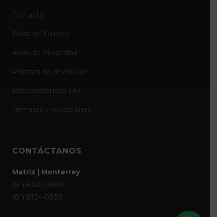
Contacto
Bolsa de Empleo
Aviso de Privacidad
Políticas de devolución
Responsabilidad Civil
Términos y condiciones
CONTÁCTANOS
Matriz | Monterrey
(81) 8124-0890
(81) 8124-0930