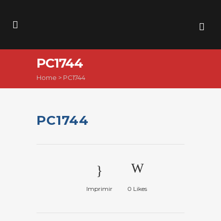
PC1744
Home
>
PC1744
PC1744
Imprimir
0
Likes