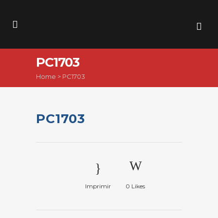
PC1703
Home
>
PC1703
PC1703
Imprimir
0
Likes