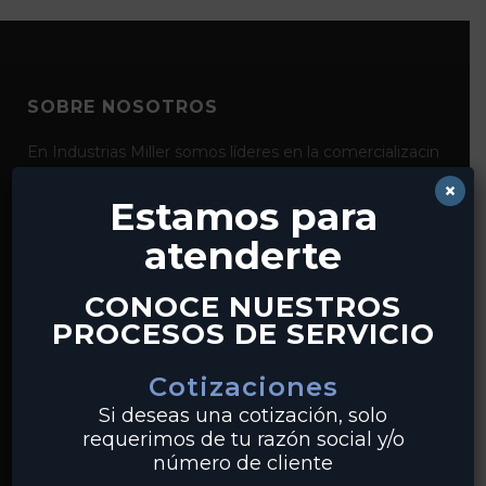
SOBRE NOSOTROS
En Industrias Miller somos líderes en la comercializacin
de productos para la conducción y el control de fluidos
×
como bridas, válvulas, tubería y conexiones de acero al
Estamos para
carbón, acero inoxidable y pvc. Con distribución desde
atenderte
nuestros centros en Monterrey y Guadalajara,
realizamos envíos a clientes en todo México.
CONOCE NUESTROS
PROCESOS DE SERVICIO
Cotizaciones
Si deseas una cotización, solo
requerimos de tu razón social y/o
número de cliente
PRODUCTOS