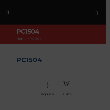
PC1504
Home
>
PC1504
PC1504
Imprimir
0
Likes