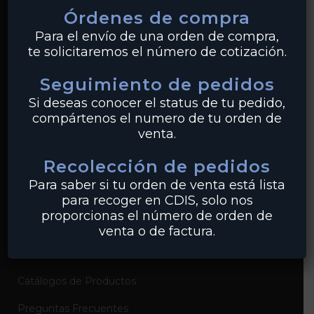
Órdenes de compra
Tuberías
Para el envío de una orden de compra,
te solicitaremos el número de cotización.
Válvulas
Seguimiento de pedidos
Bridas
Si deseas conocer el status de tu pedido,
PVC
compártenos el numero de tu orden de
venta.
Conexiones
Recolección de pedidos
Para saber si tu orden de venta está lista
EMPRESA
para recoger en CDIS, solo nos
proporcionas el número de orden de
Sobre Industrias Miller
venta o de factura.
Certificados de Productos
Catálogos de Productos
Preguntas Frecuentes