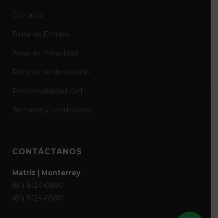
Contacto
Bolsa de Empleo
Aviso de Privacidad
Políticas de devolución
Responsabilidad Civil
Términos y condiciones
CONTÁCTANOS
Matriz | Monterrey
(81) 8124-0890
(81) 8124-0930