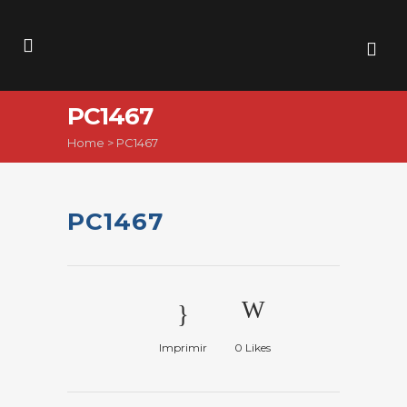
PC1467
Home
>
PC1467
PC1467
Imprimir
0
Likes