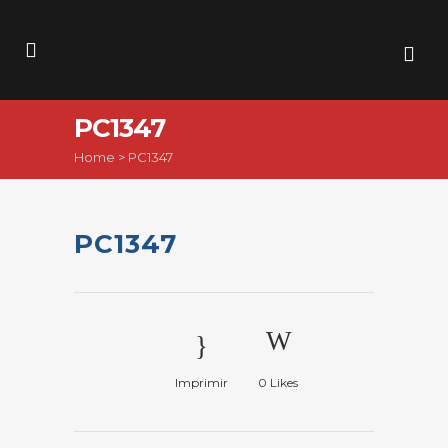
PC1347
Home
>
PC1347
PC1347
Imprimir
0
Likes