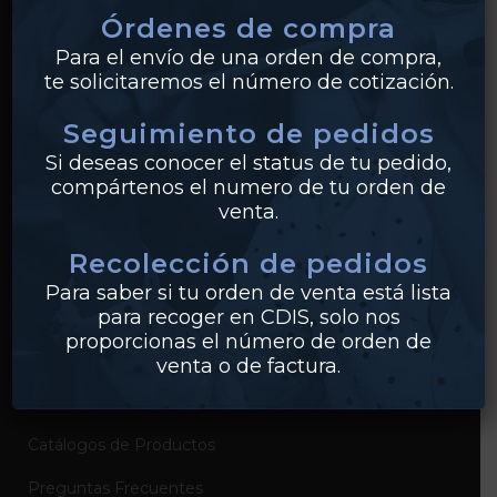
Órdenes de compra
Tuberías
Para el envío de una orden de compra,
te solicitaremos el número de cotización.
Válvulas
Seguimiento de pedidos
Bridas
Si deseas conocer el status de tu pedido,
PVC
compártenos el numero de tu orden de
venta.
Conexiones
Recolección de pedidos
Para saber si tu orden de venta está lista
EMPRESA
para recoger en CDIS, solo nos
proporcionas el número de orden de
Sobre Industrias Miller
venta o de factura.
Certificados de Productos
Catálogos de Productos
Preguntas Frecuentes