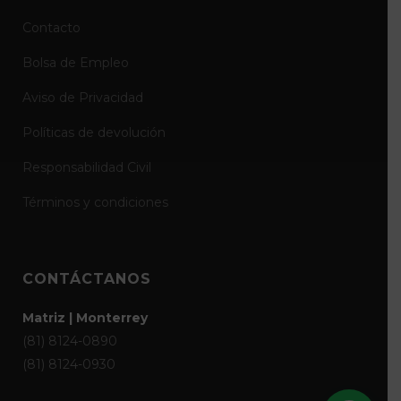
Contacto
Bolsa de Empleo
Aviso de Privacidad
Políticas de devolución
Responsabilidad Civil
Términos y condiciones
CONTÁCTANOS
Matriz | Monterrey
(81) 8124-0890
(81) 8124-0930