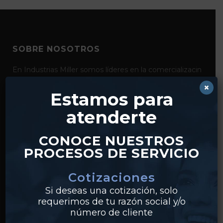
SOBRE NOSOTROS
En Industrias Miller somos líderes en la comercializacin
de productos para la conducción y el control de fluidos
×
como bridas, válvulas, tubería y conexiones de acero al
Estamos para
carbón, acero inoxidable y pvc. Con distribución desde
atenderte
nuestros centros en Monterrey y Guadalajara,
realizamos envíos a clientes en todo México.
CONOCE NUESTROS
PROCESOS DE SERVICIO
Cotizaciones
Si deseas una cotización, solo
requerimos de tu razón social y/o
número de cliente
PRODUCTOS