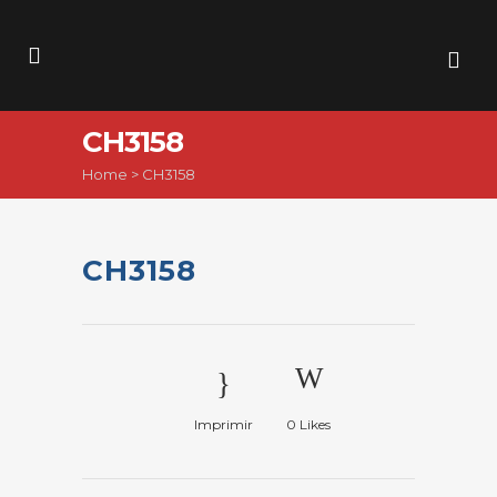
CH3158
Home
>
CH3158
CH3158
Imprimir
0
Likes