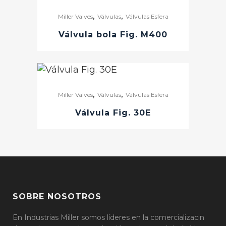
,
,
Miller Valves
Válvulas
Válvulas Esfera
Válvula bola Fig. M400
,
,
Miller Valves
Válvulas
Válvulas Esfera
Válvula Fig. 30E
SOBRE NOSOTROS
En Industrias Miller somos líderes en la comercializacin